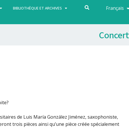
Français
Español
BIBLIOTHÈQUE ET ARCHIVES
Concert
oite?
rsitaires de Luis María González Jiménez, saxophoniste,
eront trois pièces ainsi qu’une pièce créée spécialement