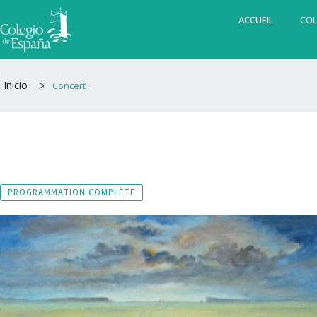
Aller
ACCUEIL
COL
au
contenu
>
Inicio
Concert
PROGRAMMATION COMPLÈTE