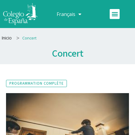
Aller
au
Menu
Français
Español
contenu
>
Inicio
Concert
Concert
PROGRAMMATION COMPLÈTE