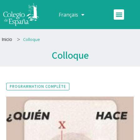
Aller
au
Menu
Français
Español
contenu
>
Inicio
Colloque
Colloque
PROGRAMMATION COMPLÈTE