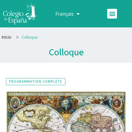
Aller
au
Menu
Français
Español
contenu
>
Inicio
Colloque
Colloque
PROGRAMMATION COMPLÈTE