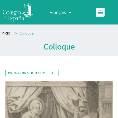
Aller
au
Menu
Français
Español
contenu
>
Inicio
Colloque
Colloque
PROGRAMMATION COMPLÈTE