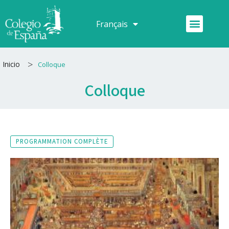
Aller
au
Menu
Français
Español
contenu
>
Inicio
Colloque
Colloque
PROGRAMMATION COMPLÈTE