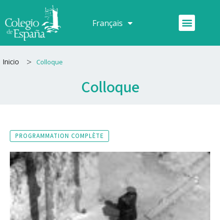
Aller
au
Menu
Français
Español
contenu
>
Inicio
Colloque
Colloque
PROGRAMMATION COMPLÈTE