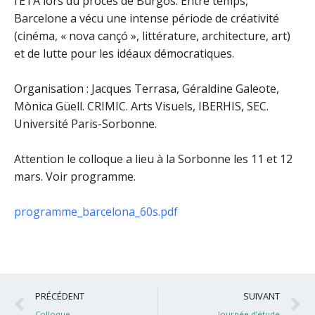
l’ETA lors du procès de Burgos. Entre temps,
Barcelone a vécu une intense période de créativité
(cinéma, « nova cançó », littérature, architecture, art)
et de lutte pour les idéaux démocratiques.
Organisation : Jacques Terrasa, Géraldine Galeote,
Mònica Güell. CRIMIC. Arts Visuels, IBERHIS, SEC.
Université Paris-Sorbonne.
Attention le colloque a lieu à la Sorbonne les 11 et 12
mars. Voir programme.
programme_barcelona_60s.pdf
Précédent
S
PRÉCÉDENT
SUIVANT
Colloque
Journée d’étude