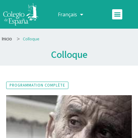
Aller
au
Menu
Français
Español
contenu
>
Inicio
Colloque
Colloque
PROGRAMMATION COMPLÈTE