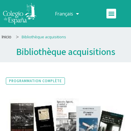
Aller
au
Menu
Français
Español
contenu
>
Inicio
Bibliothèque acquisitions
Bibliothèque acquisitions
PROGRAMMATION COMPLÈTE