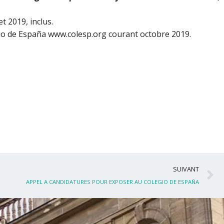
et 2019, inclus.
gio de España www.colesp.org courant octobre 2019.
S
SUIVANT
APPEL A CANDIDATURES POUR EXPOSER AU COLEGIO DE ESPAÑA