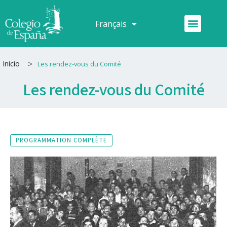
Aller
au
Menu
Français
Español
contenu
>
Inicio
Les rendez-vous du Comité
Les rendez-vous du Comité
PROGRAMMATION COMPLÈTE