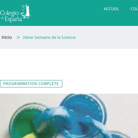
Aller
ACCUEIL
COL
au
contenu
>
Inicio
2ème Semaine de la Science
PROGRAMMATION COMPLÈTE