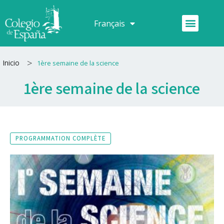
Aller
au
Menu
Français
Español
contenu
>
Inicio
1ère semaine de la science
1ère semaine de la science
PROGRAMMATION COMPLÈTE