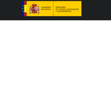
Le Colegio de España, organisme dépendant du
Ministère de la Science, de l’Innovation et des
Universités du Gouvernement espagnol, accueille
des professeurs, des chercheurs, des étudiants
universitaires et des artistes qui étudient, préparent
leur thèse doctorale, développent leurs travaux de
recherche ou exercent des activités artistiques dans
un des nombreux centres d’études supérieures de
Paris ou de la région Île-de-France.