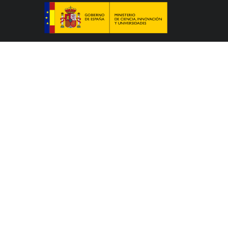
Le Colegio de España, organisme dépendant du
Ministère de la Science, de l’Innovation et des
Universités du Gouvernement espagnol, accueille
des professeurs, des chercheurs, des étudiants
universitaires et des artistes qui étudient, préparent
leur thèse doctorale, développent leurs travaux de
recherche ou exercent des activités artistiques dans
un des nombreux centres d’études supérieures de
Paris ou de la région Île-de-France.