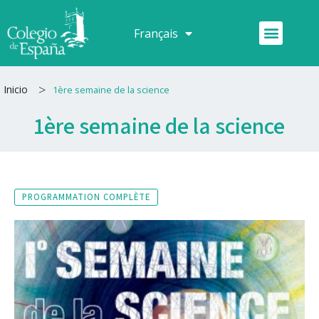
Aller
au
Menu
Français
Español
contenu
>
Inicio
1ère semaine de la science
1ère semaine de la science
PROGRAMMATION COMPLÈTE