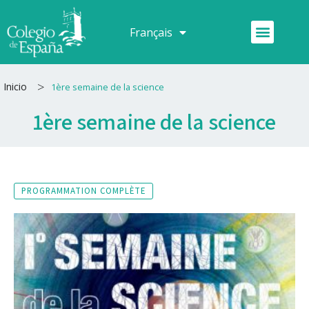
Aller
au
Menu
Français
Español
contenu
>
Inicio
1ère semaine de la science
1ère semaine de la science
PROGRAMMATION COMPLÈTE