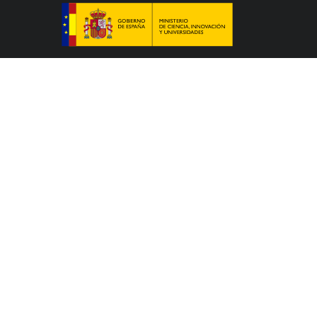
Le Colegio de España, organisme dépendant du
Ministère de la Science, de l’Innovation et des
Universités du Gouvernement espagnol, accueille
des professeurs, des chercheurs, des étudiants
universitaires et des artistes qui étudient, préparent
leur thèse doctorale, développent leurs travaux de
recherche ou exercent des activités artistiques dans
un des nombreux centres d’études supérieures de
Paris ou de la région Île-de-France.