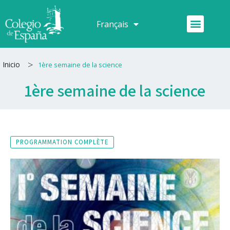
Aller
au
Menu
Français
Español
contenu
>
Inicio
1ère semaine de la science
1ère semaine de la science
PROGRAMMATION COMPLÈTE