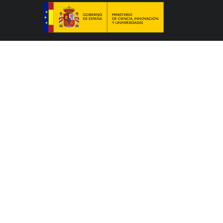
Le Colegio de España, organisme dépendant du
Ministère de la Science, de l’Innovation et des
Universités du Gouvernement espagnol, accueille
des professeurs, des chercheurs, des étudiants
universitaires et des artistes qui étudient, préparent
leur thèse doctorale, développent leurs travaux de
recherche ou exercent des activités artistiques dans
un des nombreux centres d’études supérieures de
Paris ou de la région Île-de-France.