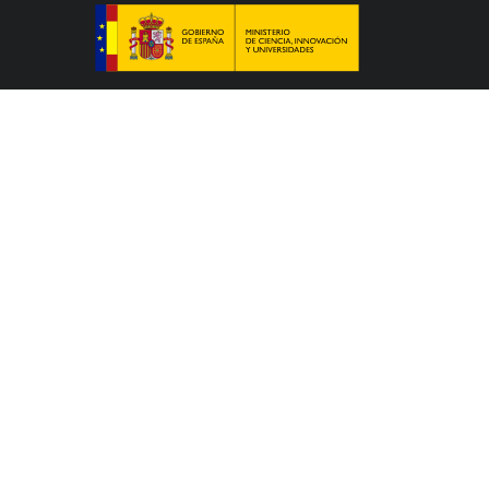
Le Colegio de España, organisme dépendant du
Ministère de la Science, de l’Innovation et des
Universités du Gouvernement espagnol, accueille
des professeurs, des chercheurs, des étudiants
universitaires et des artistes qui étudient, préparent
leur thèse doctorale, développent leurs travaux de
recherche ou exercent des activités artistiques dans
un des nombreux centres d’études supérieures de
Paris ou de la région Île-de-France.