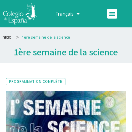
Aller
au
Menu
Français
Español
contenu
>
Inicio
1ère semaine de la science
1ère semaine de la science
PROGRAMMATION COMPLÈTE