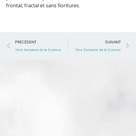
frontal, fractal et sans fioritures.
Précédent
S
PRÉCÉDENT
SUIVANT
1ère Semaine de la Science
1ère Semaine de la Science