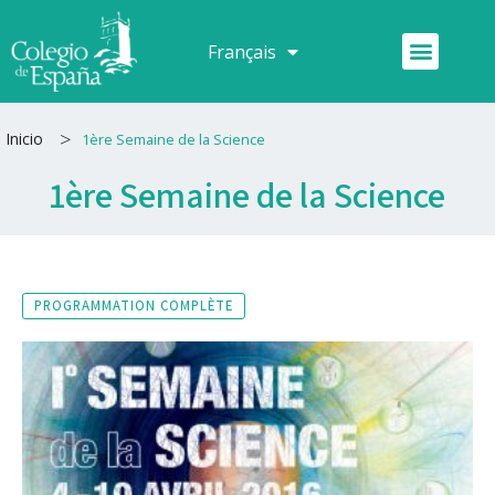
Aller
au
Menu
Français
Español
contenu
>
Inicio
1ère Semaine de la Science
1ère Semaine de la Science
PROGRAMMATION COMPLÈTE