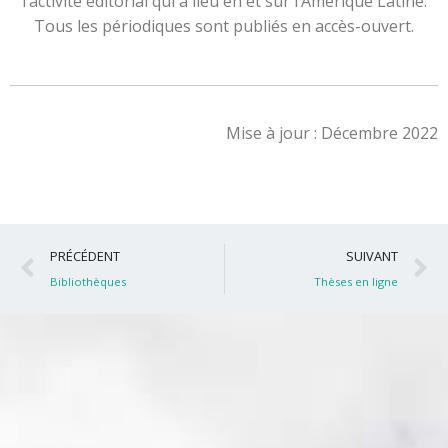
l’activité éditorial qui a lieu en et sur l’Amérique Latine.
Tous les périodiques sont publiés en accès-ouvert.
Mise à jour : Décembre 2022
Précédent
S
PRÉCÉDENT
SUIVANT
Bibliothèques
Thèses en ligne